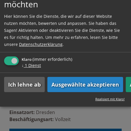
Sie sollten deutsch in Wort und Schrift
möchten
beherrschen und kaufmännisches Denken und
Handeln sind für Sie selbstverständlich, dafür
Hier können Sie die Dienste, die wir auf dieser Website
haben Sie am Wochenende frei!
nutzen möchten, bewerten und anpassen. Sie haben das
Sagen! Aktivieren oder deaktivieren Sie die Dienste, wie Sie
Außerdem sollten Sie belastbar, flexibel und
es für richtig halten.
Um mehr zu erfahren, lesen Sie bitte
relativ stressresistent sein.
unsere
Datenschutzerklärung
.
Ein gültiger Führerschein der Klasse B wird
vorausgesetzt ( Kundenbesuche!)
(immer erforderlich)
Klaro
↓
1
Dienst
Wir freuen uns auf Ihre Bewerbung!
Ich lehne ab
Ausgewählte akzeptieren
Bitte beachten Sie, dass wir schriftlich
eingegangene Bewerbungsmappen nur mit
frankiertem Rückkuvert zurücksenden können.
Realisiert mit Klaro!
Einsatzort:
Dresden
Beschäftigungsart:
Vollzeit